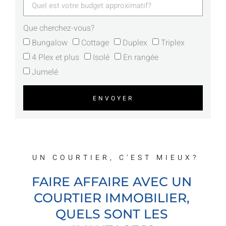
Que cherchez-vous?
Bungalow
Cottage
Duplex
Triplex
4 Plex et plus
Isolé
En rangée
Jumelé
ENVOYER
UN COURTIER, C'EST MIEUX?
FAIRE AFFAIRE AVEC UN
COURTIER IMMOBILIER,
QUELS SONT LES