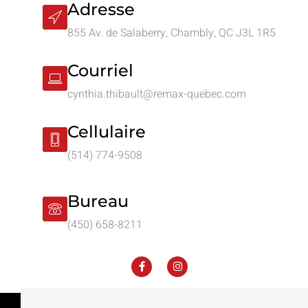
Adresse
855 Av. de Salaberry, Chambly, QC J3L 1R5
Courriel
cynthia.thibault@remax-quebec.com
Cellulaire
(514) 774-9508
Bureau
(450) 658-8211