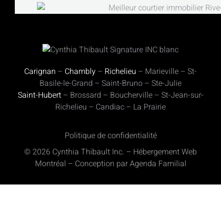
Carignan
–
Chambly
–
Richelieu
– Marieville – St-
Basile-le-Grand – Saint-Bruno – Ste-Julie
Saint-Hubert
– Brossard – Boucherville – St-Jean-sur-
Richelieu – Candiac – La Prairie
Politique de confidentialité
©
2026
Cynthia Thibault Inc.
–
Hébergement Web
Montréal
–
Conception par Agenda Familial